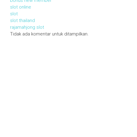
bonus new member
slot online
slot
slot thailand
rajamahjong slot
Tidak ada komentar untuk ditampilkan.