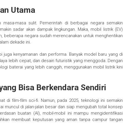
ihan Utama
m masa-masa sulit. Pemerintah di berbagai negara semakin
akin sadar akan dampak lingkungan. Maka, mobil listrik (EV)
an, beberapa negara sudah merencanakan untuk menghentikan
alam dekade ini.
, tapi juga kenyamanan dan performa. Banyak model baru yang di
daya lebih cepat, dan desain futuristik yang menggoda. Dengan
gi baterai yang lebih canggih, menggunakan mobil listrik kini
yang Bisa Berkendara Sendiri
at di film-film sci-fi. Namun, pada 2025, teknologi ini semakin
i muncul di jalan-jalan besar dan siap mengubah total konsep
erdasan buatan (AI), mobil-mobil ini mampu mengidentifikasi
s, bahkan membuat keputusan yang aman tanpa campur tangan