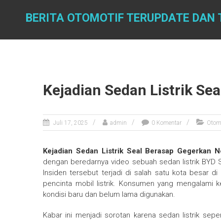
Skip
to
BERITA OTOMOTIF TERUPDATE DAN 
content
Kejadian Sedan Listrik Se
Juli 17, 2025
admin
0 Komentar
Otom
Kejadian Sedan Listrik Seal Berasap Gegerkan N
dengan beredarnya video sebuah sedan listrik BYD Se
Insiden tersebut terjadi di salah satu kota besar d
pencinta mobil listrik. Konsumen yang mengalami 
kondisi baru dan belum lama digunakan.
Kabar ini menjadi sorotan karena sedan listrik sep