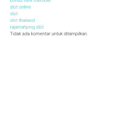
bonus new member
slot online
slot
slot thailand
rajamahjong slot
Tidak ada komentar untuk ditampilkan.