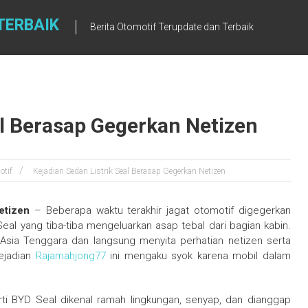
TERBAIK
Berita Otomotif Terupdate dan Terbaik
al Berasap Gegerkan Netizen
otif
Kejadian Sedan Listrik Seal Berasap Gegerkan Netizen
etizen
– Beberapa waktu terakhir jagat otomotif digegerkan
al yang tiba-tiba mengeluarkan asap tebal dari bagian kabin.
i Asia Tenggara dan langsung menyita perhatian netizen serta
kejadian
Rajamahjong77
ini mengaku syok karena mobil dalam
erti BYD Seal dikenal ramah lingkungan, senyap, dan dianggap