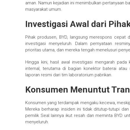
aman. Namun kejadian ini menimbulkan pertanyaan bar
masyarakat umum.
Investigasi Awal dari Pih
Pihak produsen, BYD, langsung merespons cepat de
investigasi menyeluruh. Dalam pernyataan resm
prioritas utama, dan mereka tengah menelusuri peny
Hingga kini, hasil awal investigasi mengarah pad
internal, terutama di bagian konektor baterai at
laporan resmi dari tim laboratorium pabrikan.
Konsumen Menuntut Trans
Konsumen yang terdampak mengaku kecewa, meskip
Mereka berharap insiden ini tidak ditutup-tutupi dan
pemilik Seal lainnya ikut resah dan meminta BYD un
menyeluruh.