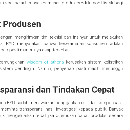
u soal sejauh mana keamanan produk-produk mobil listrik bagi
ak Produsen
ngan mengirimkan tim teknisi dan insinyur untuk melakukan
inya, BYD menyatakan bahwa keselamatan konsumen adalah
ebab pasti munculnya asap tersebut.
a kemungkinan
wisdom of athena
kerusakan sistem kelistrikan
au sistem pendingin. Namun, penyebab pasti masih menunggu
paransi dan Tindakan Cepat
un BYD sudah menawarkan penggantian unit dan kompensasi.
 meminta transparansi hasil investigasi kepada publik. Banyak
tuk mengeluarkan recall jika ditemukan cacat produksi secara