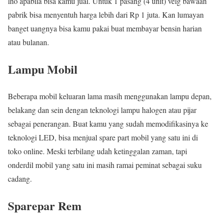
lho apabila bisa kamu jual. Untuk 1 pasang (4 unit) velg bawaan
pabrik bisa menyentuh harga lebih dari Rp 1 juta. Kan lumayan
banget uangnya bisa kamu pakai buat membayar bensin harian
atau bulanan.
Lampu Mobil
Beberapa mobil keluaran lama masih menggunakan lampu depan,
belakang dan sein dengan teknologi lampu halogen atau pijar
sebagai penerangan. Buat kamu yang sudah memodifikasinya ke
teknologi LED, bisa menjual spare part mobil yang satu ini di
toko online. Meski terbilang udah ketinggalan zaman, tapi
onderdil mobil yang satu ini masih ramai peminat sebagai suku
cadang.
Sparepar Rem