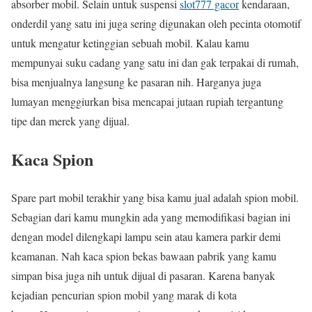
absorber mobil. Selain untuk suspensi
slot777 gacor
kendaraan,
onderdil yang satu ini juga sering digunakan oleh pecinta otomotif
untuk mengatur ketinggian sebuah mobil. Kalau kamu
mempunyai suku cadang yang satu ini dan gak terpakai di rumah,
bisa menjualnya langsung ke pasaran nih. Harganya juga
lumayan menggiurkan bisa mencapai jutaan rupiah tergantung
tipe dan merek yang dijual.
Kaca Spion
Spare part mobil terakhir yang bisa kamu jual adalah spion mobil.
Sebagian dari kamu mungkin ada yang memodifikasi bagian ini
dengan model dilengkapi lampu sein atau kamera parkir demi
keamanan. Nah kaca spion bekas bawaan pabrik yang kamu
simpan bisa juga nih untuk dijual di pasaran. Karena banyak
kejadian pencurian spion mobil yang marak di kota