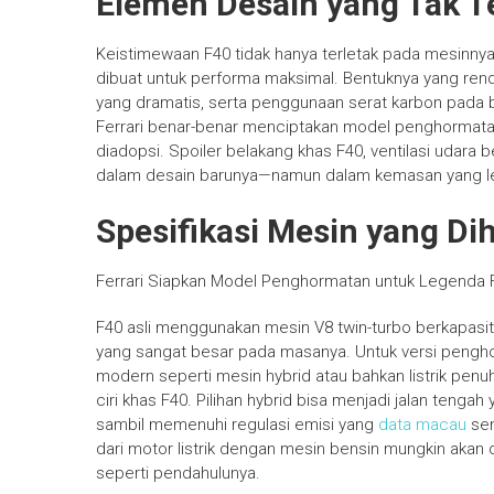
Elemen Desain yang Tak T
Keistimewaan F40 tidak hanya terletak pada mesinnya
dibuat untuk performa maksimal. Bentuknya yang renda
yang dramatis, serta penggunaan serat karbon pada b
Ferrari benar-benar menciptakan model penghormatan 
diadopsi. Spoiler belakang khas F40, ventilasi udara 
dalam desain barunya—namun dalam kemasan yang l
Spesifikasi Mesin yang Di
Ferrari Siapkan Model Penghormatan untuk Legenda
F40 asli menggunakan mesin V8 twin-turbo berkapasit
yang sangat besar pada masanya. Untuk versi pengh
modern seperti mesin hybrid atau bahkan listrik pen
ciri khas F40. Pilihan hybrid bisa menjadi jalan teng
sambil memenuhi regulasi emisi yang
data macau
sem
dari motor listrik dengan mesin bensin mungkin akan 
seperti pendahulunya.