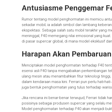
Antusiasme Penggemar Fer
Rumor tentang model penghormatan ini memicu antus
sekadar mobil; ia adalah simbol dan lambang kebera
ekspektasi. Sebagai salah satu mobil terakhir yang m
meninggal, F40 memegang nilai emosional yang kuat.
di pasar supercar global, di mana model eksklusif dan 
Harapan Akan Pembaruan T
Menciptakan model penghormatan terhadap F40 tentu
esensi asli F40 tanpa mengabaikan perkembangan tek
ulang mesin atau menambahkan fitur teknologi tinggi
dalam kendaraan masa kini. Ferrari pun perlu hati-hati
juga bentuk penghormatan yang tulus terhadap warisa
Jika rencana ini benar-benar terwujud, Ferrari tida
posisinya sebagai produsen supercar yang selalu m
Model penghormatan terhadap F40 akan menjadi bukti 