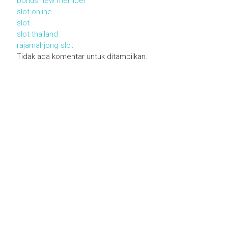
bonus new member
slot online
slot
slot thailand
rajamahjong slot
Tidak ada komentar untuk ditampilkan.