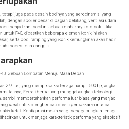
erlupakan
, tetapi juga pada desain bodinya yang aerodinamis, yang
h, dengan spoiler besar di bagian belakang, ventilasi udara
odi menjadikan mobil ini sebuah mahakarya otomotif. Jika
untuk F40, dipastikan beberapa elemen ikonik ini akan
besar, serta bodi ramping yang ikonik kemungkinan akan hadir
ebih modern dan canggih.
harapkan
 F40, Sebuah Lompatan Menuju Masa Depan
as 2.9 liter, yang memproduksi tenaga hampir 500 hp, angka
ormatannya, Ferrari berpeluang menggabungkan teknologi
uh, sambil mempertahankan performa luar biasa yang menjadi
ah yang ideal untuk menghormati mesin pembakaran internal
akin ketat. Konfigurasi mesin yang menggabungkan tenaga
dihadirkan untuk menjaga karakteristik performa yang eksplosif