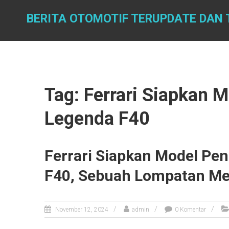
Skip
to
BERITA OTOMOTIF TERUPDATE DAN 
content
Tag: Ferrari Siapkan 
Legenda F40
Ferrari Siapkan Model P
F40, Sebuah Lompatan M
November 12, 2024
admin
0 Komentar