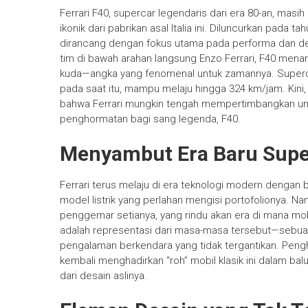
Ferrari F40, supercar legendaris dari era 80-an, masi
ikonik dari pabrikan asal Italia ini. Diluncurkan pada 
dirancang dengan fokus utama pada performa dan des
tim di bawah arahan langsung Enzo Ferrari, F40 mena
kuda—angka yang fenomenal untuk zamannya. Supercar
pada saat itu, mampu melaju hingga 324 km/jam. Kini, 
bahwa Ferrari mungkin tengah mempertimbangkan un
penghormatan bagi sang legenda, F40.
Menyambut Era Baru Supe
Ferrari terus melaju di era teknologi modern dengan
model listrik yang perlahan mengisi portofolionya. Na
penggemar setianya, yang rindu akan era di mana mo
adalah representasi dari masa-masa tersebut—sebua
pengalaman berkendara yang tidak tergantikan. Pengh
kembali menghadirkan “roh” mobil klasik ini dalam ba
dari desain aslinya.