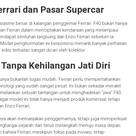
rari dan Pasar Supercar
iasme besar di kalangan penggemar Ferrari. F40 bukan hanya
nian Ferrari dalam menciptakan kendaraan yang melampaui
endapat sentuhan langsung dari Enzo Ferrari sebelum ia
 Model penghormatan ini berpotensi menarik banyak perhatian
edisi terbatas sangat dicari oleh kolektor.
anpa Kehilangan Jati Diri
nya bukanlah tugas mudah. Ferrari perlu mempertahankan
nologi yang sudah sangat pesat. Ini bukan sekadar merakit
, melainkan sebuah tantangan untuk menghadirkan “jiwa” F40
 agar model ini tidak hanya menjadi produk komersial, tetapi
n Enzo Ferrari.
k hanya akan memanjakan penggemarnya, tetapi juga memperkuat
enghargai sejarah dan terus melangkah menuju masa depan.
bahwa Ferrari, meskipun fokus pada inovasi, tetap