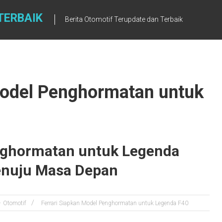
TERBAIK
Berita Otomotif Terupdate dan Terbaik
Model Penghormatan untuk
enghormatan untuk Legenda
enuju Masa Depan
Otomotif
Ferrari Siapkan Model Penghormatan untuk Legenda F40