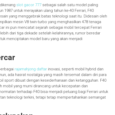
h dikenang
slot gacor 777
sebagai salah satu model paling
tahun 1987 untuk merayakan ulang tahun ke-40 Ferrari, F40
ain yang menggebrak batas teknologi saat itu. Didesain oleh
mpilkan mesin V8 twin-turbo yang menghasilkan 478 tenaga
 ini pun mencatat sejarah sebagai mobil tercepat Ferrari
lebih dari tiga dekade setelah kelahirannya, rumor beredar
tuk menciptakan model baru yang akan menjadi
rcar
 berbagai
rajamahjong daftar
inovasi, seperti mobil hybrid dan
mun, ada hasrat nostalgia yang masih tersemat dalam diri para
bil sport dibuat dengan kesederhanaan dan ketangguhan. F40
h mobil yang murni dirancang untuk kecepatan dan
ormatan terhadap F40 bisa menjadi peluang bagi Ferrari untuk
lutan teknologi terkini, tetapi tetap mempertahankan semangat