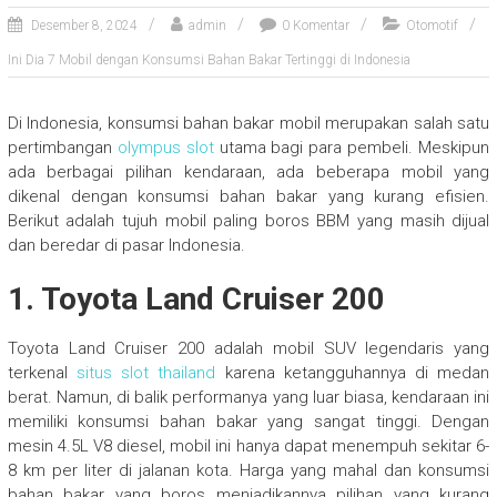
Desember 8, 2024
admin
0 Komentar
Otomotif
Ini Dia 7 Mobil dengan Konsumsi Bahan Bakar Tertinggi di Indonesia
Di Indonesia, konsumsi bahan bakar mobil merupakan salah satu
pertimbangan
olympus slot
utama bagi para pembeli. Meskipun
ada berbagai pilihan kendaraan, ada beberapa mobil yang
dikenal dengan konsumsi bahan bakar yang kurang efisien.
Berikut adalah tujuh mobil paling boros BBM yang masih dijual
dan beredar di pasar Indonesia.
1.
Toyota Land Cruiser 200
Toyota Land Cruiser 200 adalah mobil SUV legendaris yang
terkenal
situs slot thailand
karena ketangguhannya di medan
berat. Namun, di balik performanya yang luar biasa, kendaraan ini
memiliki konsumsi bahan bakar yang sangat tinggi. Dengan
mesin 4.5L V8 diesel, mobil ini hanya dapat menempuh sekitar 6-
8 km per liter di jalanan kota. Harga yang mahal dan konsumsi
bahan bakar yang boros menjadikannya pilihan yang kurang