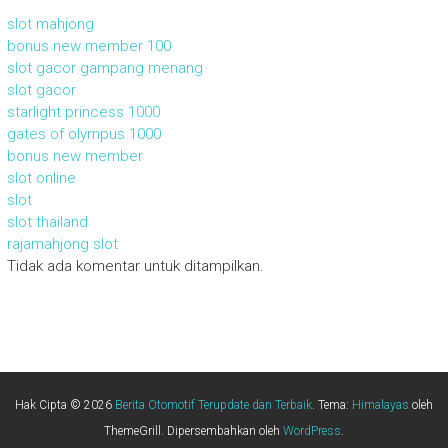
slot mahjong
bonus new member 100
slot gacor gampang menang
slot gacor
starlight princess 1000
gates of olympus 1000
bonus new member
slot online
slot
slot thailand
rajamahjong slot
Tidak ada komentar untuk ditampilkan.
Hak Cipta © 2026
Berita Otomotif Terupdate dan Terbaik
. Tema:
Himalayas
oleh
ThemeGrill. Dipersembahkan oleh
WordPress
.