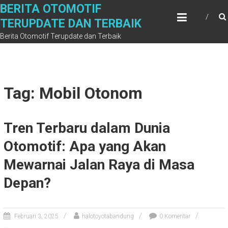
Skip
BERITA OTOMOTIF
to
TERUPDATE DAN TERBAIK
content
Berita Otomotif Terupdate dan Terbaik
Tag: Mobil Otonom
Tren Terbaru dalam Dunia
Otomotif: Apa yang Akan
Mewarnai Jalan Raya di Masa
Depan?
Februari 3, 2025
halotoyotabandung
0 Komentar