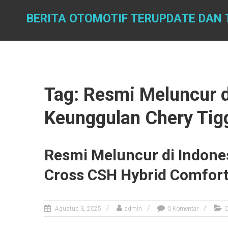
Skip
to
BERITA OTOMOTIF TERUPDATE DAN 
content
Tag: Resmi Meluncur d
Keunggulan Chery Tig
Resmi Meluncur di Indone
Cross CSH Hybrid Comfor
Agustus 3, 2025
admin
0 Komentar
O