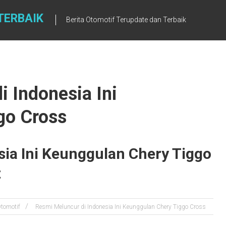
TERBAIK
Berita Otomotif Terupdate dan Terbaik
i Indonesia Ini
go Cross
sia Ini Keunggulan Chery Tiggo
t
tomotif
Resmi Meluncur di Indonesia Ini Keunggulan Chery Tiggo Cross