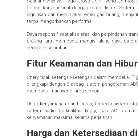
Sesuai namanya, Tiggo Cross CSH Hybrid Comfort d
bensin konvensional dengan motor listrik. Siste
signifikan dan menurunkan emisi gas buang, menjadi
tanpa mengorbankan performa.
Daya responsif saat akselerasi dan perpindahan transmi
braking turut membantu mengisi ulang daya batera
secara keseluruhan.
Fitur Keamanan dan Hibu
Chery tidak setengah-setengah dalam membekali Tig
dilengkapi dengan 6 airbag, sistem pengereman ABS 
membantu manuver di area sempit.
Untuk kenyamanan dan hiburan, tersedia sistem info
sistem audio berkualitas tinggi, dan AC otomat
kenyamanan maksimal selama perjalanan.
Harga dan Ketersediaan di