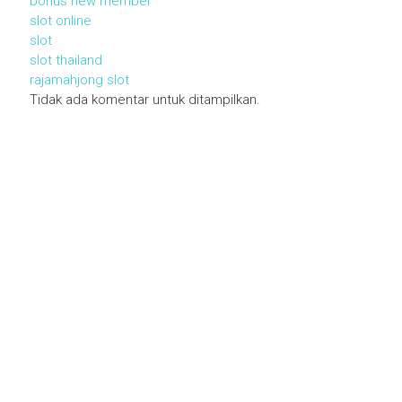
bonus new member
slot online
slot
slot thailand
rajamahjong slot
Tidak ada komentar untuk ditampilkan.