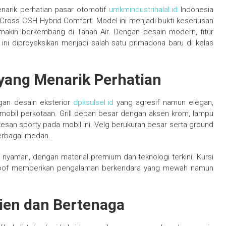
narik perhatian pasar otomotif
umkmindustrihalal.id
Indonesia
ross CSH Hybrid Comfort. Model ini menjadi bukti keseriusan
akin berkembang di Tanah Air. Dengan desain modern, fitur
ini diproyeksikan menjadi salah satu primadona baru di kelas
 yang Menarik Perhatian
gan desain eksterior
dpksulsel.id
yang agresif namun elegan,
bil perkotaan. Grill depan besar dengan aksen krom, lampu
esan sporty pada mobil ini. Velg berukuran besar serta ground
berbagai medan.
n nyaman, dengan material premium dan teknologi terkini. Kursi
unroof memberikan pengalaman berkendara yang mewah namun
sien dan Bertenaga