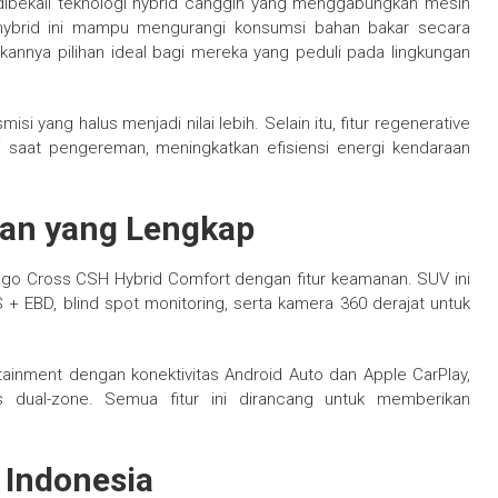
ibekali teknologi hybrid canggih yang menggabungkan mesin
m hybrid ini mampu mengurangi konsumsi bahan bakar secara
kannya pilihan ideal bagi mereka yang peduli pada lingkungan
si yang halus menjadi nilai lebih. Selain itu, fitur regenerative
i saat pengereman, meningkatkan efisiensi energi kendaraan
ran yang Lengkap
go Cross CSH Hybrid Comfort dengan fitur keamanan. SUV ini
+ EBD, blind spot monitoring, serta kamera 360 derajat untuk
tainment dengan konektivitas Android Auto dan Apple CarPlay,
is dual-zone. Semua fitur ini dirancang untuk memberikan
 Indonesia